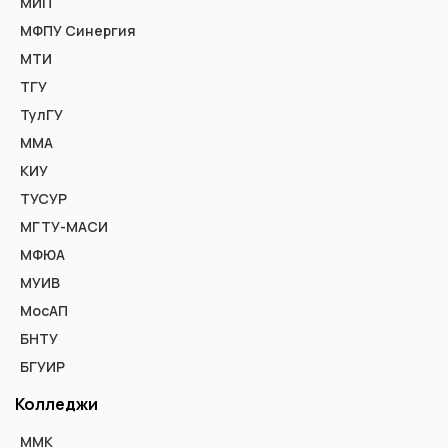
МИП
МФПУ Синергия
МТИ
ТГУ
ТулГУ
ММА
КИУ
ТУСУР
МГТУ-МАСИ
МФЮА
МУИВ
МосАП
БНТУ
БГУИР
Колледжи
ММК