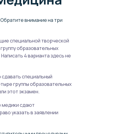
 Обратите внимание на три
щие специальной творческой
у группу образовательных
 Написать 4 варианта здесь не
о сдавать специальный
четыре группы образовательных
или этот экзамен.
е медики сдают
раво указать в заявлении
вступительными процедурами.