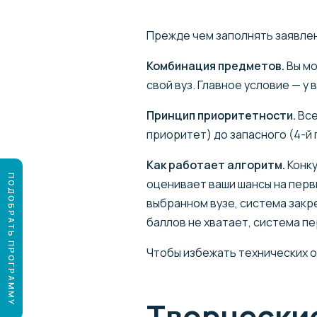
Прежде чем заполнять заявлен
Комбинация предметов.
Вы мо
свой вуз. Главное условие — 
Принцип приоритетности.
Все
приоритет) до запасного (4-й
Как работает алгоритм.
Конку
ПОДОБРАТЬ ПРОГРАММУ
оценивает ваши шансы на перв
выбранном вузе, система закр
баллов не хватает, система пе
Чтобы избежать технических о
Творчески