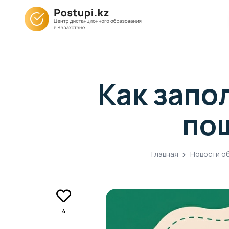
Как запо
по
Главная
Новости о
4