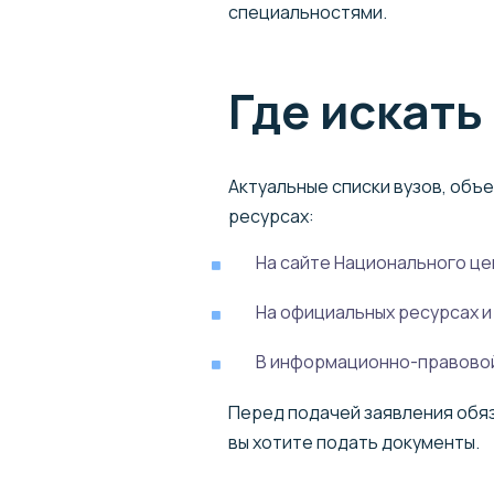
специальностями.
Где искат
Актуальные списки вузов, объ
ресурсах:
На сайте Национального це
На официальных ресурсах и
В информационно-правовой
Перед подачей заявления обяза
вы хотите подать документы.