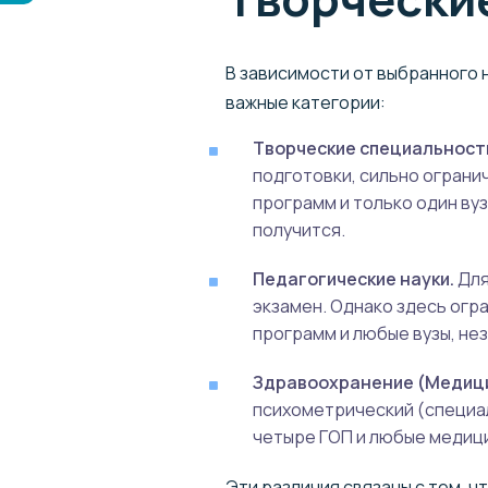
В зависимости от выбранного 
важные категории:
Творческие специальност
подготовки, сильно огранич
программ и только один вуз
получится.
Педагогические науки.
Для
экзамен. Однако здесь огр
программ и любые вузы, нез
Здравоохранение (Медици
психометрический (специал
четыре ГОП и любые медици
Эти различия связаны с тем, 