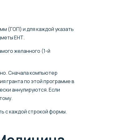
м (ГОП) и для каждой указать
дметы ЕНТ.
амого желанного (1-й
но. Сначала компьютер
ия гранта по этой программе в
чески аннулируются. Если
тому.
ть с каждой строкой формы.
 Медицина