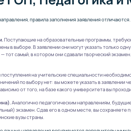
направления, правила заполнения заявления отличаются.
и.
Поступающие на образовательные программы, требую
ены в выборе. В заявлении они могут указать только одн
 — тот самый, в котором они сдавали творческий экзамен.
 поступления на учительские специальности необходим
аничений по выбору нет: вы можете указать в заявлении 
ависимо от того, на базе какого университета вы проход
на).
Аналогично педагогическим направлениям, будущи
ьный) экзамен. Сдав его в одном месте, вы сохраняете п
нские вузы страны.
что данные направления регулируются дополнительными 