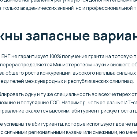
е только академических знаний, но и профессиональной 
жны запасные вариа
 ЕНТ не гарантирует 100% получение гранта на топовую 
 перераспределяется Министерством науки и высшего об
за общего роста конкуренции, высокого наплыва сильных
едителей международных и республиканских олимпиад.
ировать одну и ту же специальность во всех четырех стр
ожные и популярные ГОП. Например, четыре разные ИТ-с
аправление окажется высоким, абитуриент рискует остать
е успешны те абитуриенты, которые используют все четы
с сильными региональными вузами или смежными, но мен