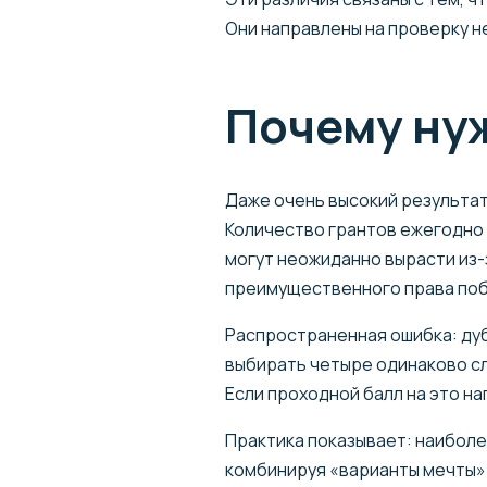
Они направлены на проверку н
Почему ну
Даже очень высокий результат
Количество грантов ежегодно
могут неожиданно вырасти из-
преимущественного права поб
Распространенная ошибка: дубл
выбирать четыре одинаково сл
Если проходной балл на это н
Практика показывает: наиболе
комбинируя «варианты мечты» 