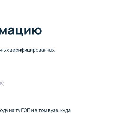
рмацию
льных верифицированных
К;
у на ту ГОП и в том вузе, куда