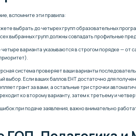
ие, вспомните эти правила:
жете выбрать до четырех групп образовательных програм
у всех выбранных групп должны совпадать профильные пре
 четыре варианта указываются в строгом порядке — от с
 приоритет).
рсная система проверяет ваши варианты последователь
ый выбор. Если ваших баллов ЕНТ достаточно для получен
епляет грант за вами, а остальные три строчки автомати
реходит ко второму варианту, затем к третьему и четвер
шибок при подаче заявления, важно внимательно работа
е ГОП, Педагогика и