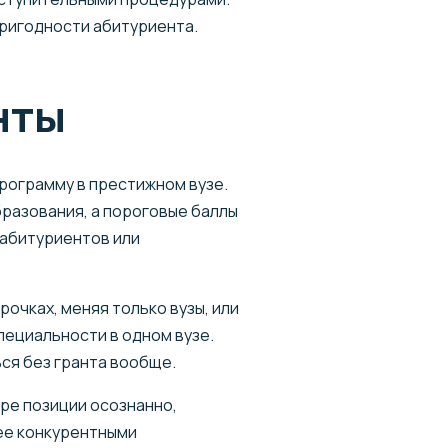
пригодности абитуриента.
нты
программу в престижном вузе.
разования, а пороговые баллы
 абитуриентов или
очках, меняя только вузы, или
пециальности в одном вузе.
ся без гранта вообще.
ре позиции осознанно,
ее конкурентными