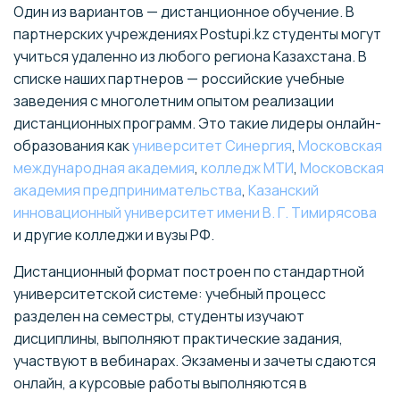
Один из вариантов — дистанционное обучение. В
партнерских учреждениях Postupi.kz студенты могут
учиться удаленно из любого региона Казахстана. В
списке наших партнеров — российские учебные
заведения с многолетним опытом реализации
дистанционных программ. Это такие лидеры онлайн-
образования как
университет Синергия
,
Московская
международная академия
,
колледж МТИ
,
Московская
академия предпринимательства
,
Казанский
инновационный университет имени В. Г. Тимирясова
и другие колледжи и вузы РФ.
Дистанционный формат построен по стандартной
университетской системе: учебный процесс
разделен на семестры, студенты изучают
дисциплины, выполняют практические задания,
участвуют в вебинарах. Экзамены и зачеты сдаются
онлайн, а курсовые работы выполняются в