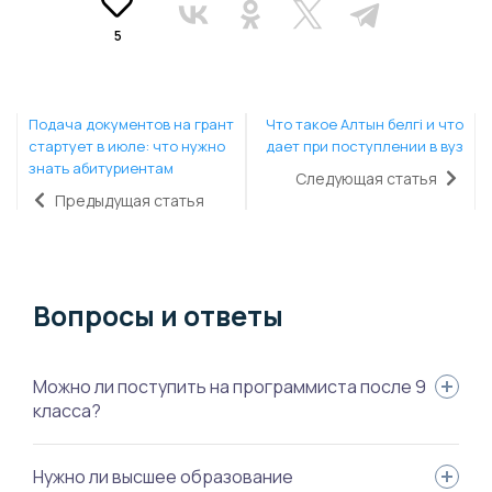
5
Подача документов на грант
Что такое Алтын белгі и что
стартует в июле: что нужно
дает при поступлении в вуз
знать абитуриентам
Следующая статья
Предыдущая статья
Вопросы и ответы
Можно ли поступить на программиста после 9
класса?
Да. Для этого можно выбрать колледж по IT-специальности
Нужно ли высшее образование