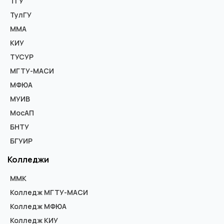
ТГУ
ТулГУ
ММА
КИУ
ТУСУР
МГТУ-МАСИ
МФЮА
МУИВ
МосАП
БНТУ
БГУИР
Колледжи
ММК
Колледж МГТУ-МАСИ
Колледж МФЮА
Колледж КИУ