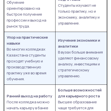
Обучение
Студенты изучают не
ориентировано на
только практику, но и
быстрое получение
экономику, аналитику и
профессии и выход на
управление.
рынок труда.
Упор на практические
Изучение экономики и
навыки
аналитики
Во многих колледжах
В вузах больше внимания
Казахстана студенты
уделяют финансовому
проходят учебную и
анализу, инвестициям и
производственную
стратегическому
практику уже во время
управлению.
обучения.
Больше возможностей
Ранний выход на работу
для карьерного роста
После колледжа можно
Высшее образование
начать карьеру в банке
чаще требуется для