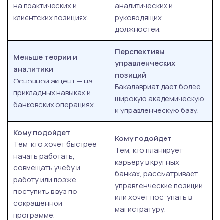
на практических и
аналитических и
клиентских позициях.
руководящих
должностей.
Перспективы
Меньше теории и
управленческих
аналитики
позиций
Основной акцент — на
Бакалавриат дает более
прикладных навыках и
широкую академическую
банковских операциях.
и управленческую базу.
Кому подойдет
Кому подойдет
Тем, кто хочет быстрее
Тем, кто планирует
начать работать,
карьеру в крупных
совмещать учебу и
банках, рассматривает
работу или позже
управленческие позиции
поступить в вуз по
или хочет поступать в
сокращенной
магистратуру.
программе.