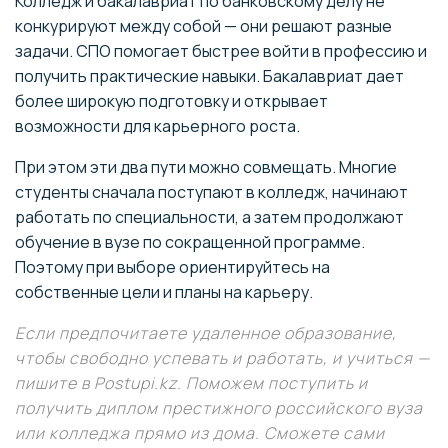
Колледж и бакалавриат по банковскому делу не
конкурируют между собой — они решают разные
задачи. СПО помогает быстрее войти в профессию и
получить практические навыки. Бакалавриат дает
более широкую подготовку и открывает
возможности для карьерного роста.
При этом эти два пути можно совмещать. Многие
студенты сначала поступают в колледж, начинают
работать по специальности, а затем продолжают
обучение в вузе по сокращенной программе.
Поэтому при выборе ориентируйтесь на
собственные цели и планы на карьеру.
Если предпочитаете удаленное образование,
чтобы свободно успевать и работать, и учиться —
пишите в Postupi.kz. Поможем поступить и
получить диплом престижного российского вуза
или колледжа прямо из дома. Сможете сами